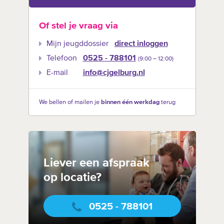
Of stel je vraag via
Mijn jeugddossier
direct inloggen
Telefoon
0525 - 788101
(9:00 –‍ 12:00)
E-mail
info@cjgelburg.nl
We bellen of mailen je
binnen één werkdag
terug
Liever een afspraak
op locatie?
0525 - 788101