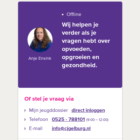
Offline
Wij helpen je
verder als je
vragen hebt over
opvoeden,
opgroeien en
Anje Ensink
gezondheid.
Of stel je vraag via
Mijn jeugddossier
direct inloggen
Telefoon
0525 - 788101
(9:00 –‍ 12:00)
E-mail
info@cjgelburg.nl