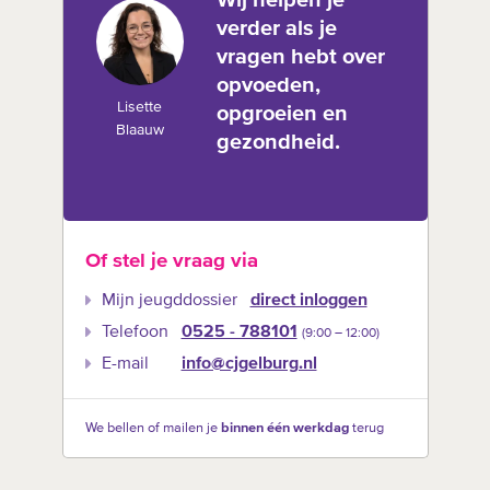
Wij helpen je
verder als je
vragen hebt over
opvoeden,
Lisette
opgroeien en
Blaauw
gezondheid.
Of stel je vraag via
Mijn jeugddossier
direct inloggen
Telefoon
0525 - 788101
(9:00 –‍ 12:00)
E-mail
info@cjgelburg.nl
We bellen of mailen je
binnen één werkdag
terug