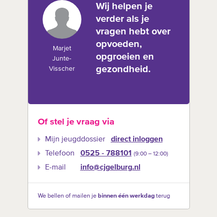
Wij helpen je
verder als je
vragen hebt over
opvoeden,
Marjet
opgroeien en
Junte-
gezondheid.
Visscher
Of stel je vraag via
Mijn jeugddossier
direct inloggen
Telefoon
0525 - 788101
(9:00 –‍ 12:00)
E-mail
info@cjgelburg.nl
We bellen of mailen je
binnen één werkdag
terug