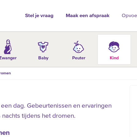
Stel je vraag
Maak een afspraak
Opvoe
Zwanger
Baby
Peuter
Kind
romen
 een dag. Gebeurtenissen en ervaringen
 nachts tijdens het dromen.
men