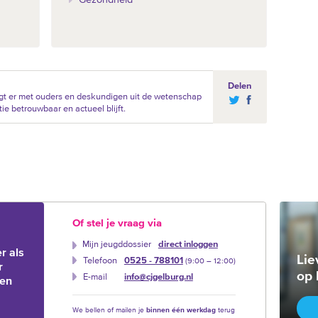
Delen
gt er met ouders en deskundigen uit de wetenschap
ie betrouwbaar en actueel blijft.
Of stel je vraag via
Mijn jeugddossier
direct inloggen
r als
Lie
Telefoon
0525 - 788101
(9:00 –‍ 12:00)
r
op 
E-mail
info@cjgelburg.nl
ien
We bellen of mailen je
binnen één werkdag
terug