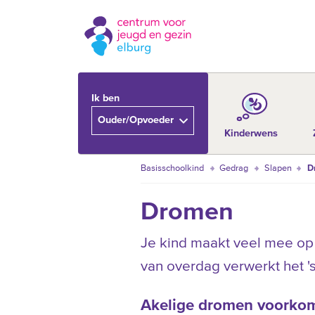
Ik ben
Ouder/Opvoeder
Kinderwens
Basisschoolkind
Gedrag
Slapen
D
Dromen
Je kind maakt veel mee op
van overdag verwerkt het 's
Akelige dromen voorko