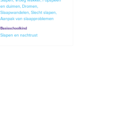
Slapen
Vroeg wakker
Fopspeen
en duimen
Dromen
Slaapwandelen
Slecht slapen
Aanpak van slaapproblemen
Basisschoolkind
Slapen en nachtrust