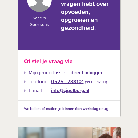
vragen hebt over
opvoeden,
Sandra
opgroeien en
Goossens
gezondheid.
Of stel je vraag via
Mijn jeugddossier
direct inloggen
Telefoon
0525 - 788101
(9:00 –‍ 12:00)
E-mail
info@cjgelburg.nl
We bellen of mailen je
binnen één werkdag
terug