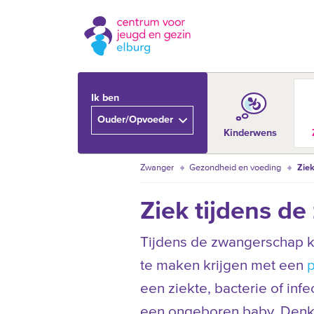
Ik ben
Ouder/Opvoeder
Kinderwens
Zwanger
Gezondheid en voeding
Ziek
Ziek tijdens d
Tijdens de zwangerschap ku
te maken krijgen met een
p
een ziekte, bacterie of inf
een ongeboren baby. Denk