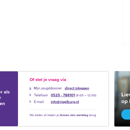
Of stel je vraag via
Mijn jeugddossier
direct inloggen
r als
Lie
Telefoon
0525 - 788101
(9:00 –‍ 12:00)
r
op 
E-mail
info@cjgelburg.nl
ien
We bellen of mailen je
binnen één werkdag
terug