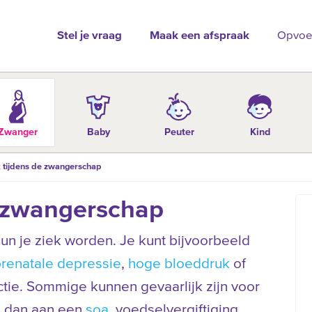
Stel je vraag
Maak een afspraak
Opvoe
Zwanger
Baby
Peuter
Kind
 tijdens de zwangerschap
e zwangerschap
n je ziek worden. Je kunt bijvoorbeeld
renatale depressie
,
hoge bloeddruk
of
ectie. Sommige kunnen gevaarlijk zijn voor
 dan aan een
soa
, voedselvergiftiging