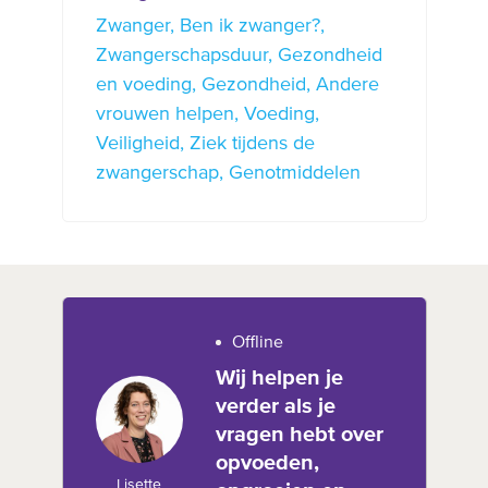
Zwanger
Ben ik zwanger?
Zwangerschapsduur
Gezondheid
en voeding
Gezondheid
Andere
vrouwen helpen
Voeding
Veiligheid
Ziek tijdens de
zwangerschap
Genotmiddelen
Offline
Wij helpen je
verder als je
vragen hebt over
opvoeden,
Lisette