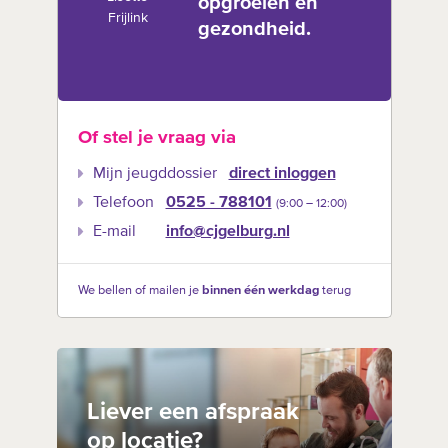
opgroeien en
Frijlink
gezondheid.
Of stel je vraag via
Mijn jeugddossier
direct inloggen
Telefoon
0525 - 788101
(9:00 –‍ 12:00)
E-mail
info@cjgelburg.nl
We bellen of mailen je
binnen één werkdag
terug
Liever een afspraak
op locatie?