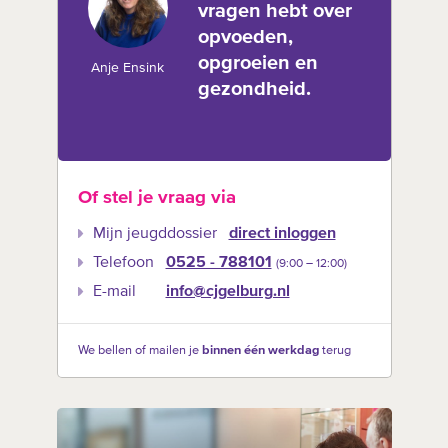
vragen hebt over
opvoeden,
opgroeien en
Anje Ensink
gezondheid.
Of stel je vraag via
Mijn jeugddossier
direct inloggen
Telefoon
0525 - 788101
(9:00 –‍ 12:00)
E-mail
info@cjgelburg.nl
We bellen of mailen je
binnen één werkdag
terug