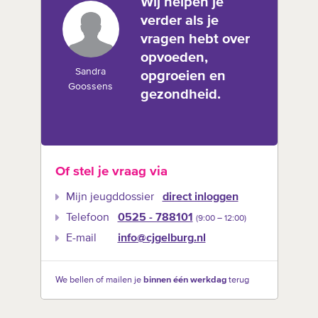
Wij helpen je
verder als je
vragen hebt over
opvoeden,
Sandra
opgroeien en
Goossens
gezondheid.
Of stel je vraag via
Mijn jeugddossier
direct inloggen
Telefoon
0525 - 788101
(9:00 –‍ 12:00)
E-mail
info@cjgelburg.nl
We bellen of mailen je
binnen één werkdag
terug