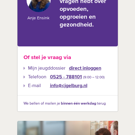
vragen hebt over
opvoeden,
opgroeien en
Anje Ensink
gezondheid.
Of stel je vraag via
Mijn jeugddossier
direct inloggen
Telefoon
0525 - 788101
(9:00 –‍ 12:00)
E-mail
info@cjgelburg.nl
We bellen of mailen je
binnen één werkdag
terug