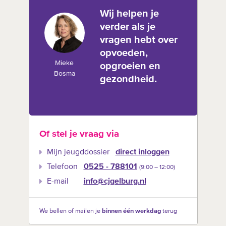
Wij helpen je
verder als je
vragen hebt over
opvoeden,
Mieke
opgroeien en
Bosma
gezondheid.
Of stel je vraag via
Mijn jeugddossier
direct inloggen
Telefoon
0525 - 788101
(9:00 –‍ 12:00)
E-mail
info@cjgelburg.nl
We bellen of mailen je
binnen één werkdag
terug