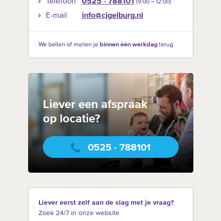
Telefoon
0525 - 788101
(9:00 –‍ 12:00)
E-mail
info@cjgelburg.nl
We bellen of mailen je
binnen één werkdag
terug
Liever een afspraak
op locatie?
0525 - 788101
Liever eerst zelf aan de slag met je vraag?
Zoek 24/7 in onze website