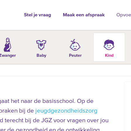
Stel je vraag
Maak een afspraak
Opvoe
Zwanger
Baby
Peuter
Kind
, gaat het naar de basisschool. Op de
spraken bij de
jeugdgezondheidszorg
ijd terecht bij de JGZ voor vragen over jou
ver de gezondheid en de ontwikkeling