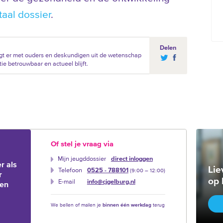
taal dossier
.
Delen
gt er met ouders en deskundigen uit de wetenschap
ie betrouwbaar en actueel blijft.
Of stel je vraag via
Mijn jeugddossier
direct inloggen
r als
Lie
Telefoon
0525 - 788101
(9:00 –‍ 12:00)
r
op 
E-mail
info@cjgelburg.nl
ien
We bellen of mailen je
binnen één werkdag
terug