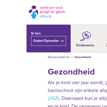
Ik ben
Ouder/Opvoeder
Kinderwens
Basisschoolkind
Gezondheid
Gezondheid
Als je kind vier jaar wordt
basisschool zijn enkele af
(JGZ)
. Daarnaast kun je alt
en je kind. De gegevens o