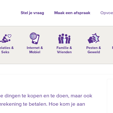
Stel je vraag
Maak een afspraak
Opvoe
elaties &
Internet &
Familie &
Pesten &
Seks
Mobiel
Vrienden
Geweld
d
ke dingen te kopen en te doen, maar ook
nrekening te betalen. Hoe kom je aan