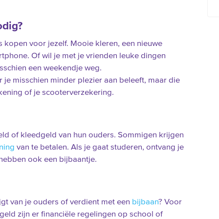
odig?
uks kopen voor jezelf. Mooie kleren, een nieuwe
phone. Of wil je met je vrienden leuke dingen
isschien een weekendje weg.
 je misschien minder plezier aan beleeft, maar die
kening of je scooterverzekering.
eld of kleedgeld van hun ouders. Sommigen krijgen
ning
van te betalen. Als je gaat studeren, ontvang je
 hebben ook een bijbaantje.
jgt van je ouders of verdient met een
bijbaan
? Voor
eld zijn er financiële regelingen op school of