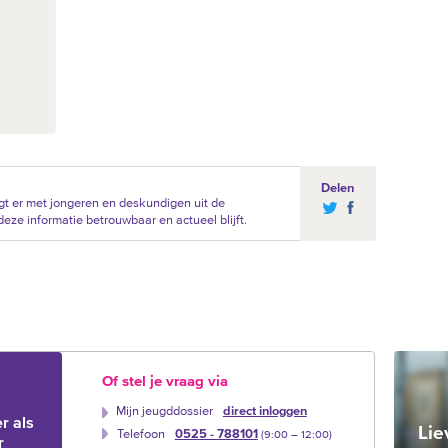
Delen
t er met jongeren en deskundigen uit de
eze informatie betrouwbaar en actueel blijft.
Of stel je vraag via
Mijn jeugddossier
direct inloggen
r als
Lie
Telefoon
0525 - 788101
(9:00 –‍ 12:00)
r