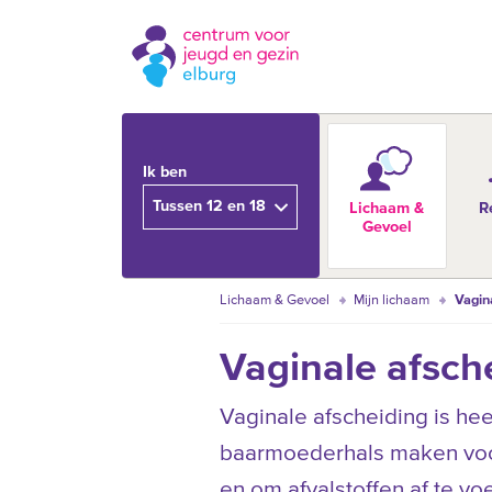
Ik ben
Tussen 12 en 18
Lichaam &
R
Gevoel
Lichaam & Gevoel
Mijn lichaam
Vagin
Vaginale afsch
Vaginale afscheiding is he
baarmoederhals maken voch
en om afvalstoffen af te v