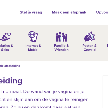
Stel je vraag
Maak een afspraak
Opvoe
elaties &
Internet &
Familie &
Pesten &
Seks
Mobiel
Vrienden
Geweld
ale afscheiding
eiding
el normaal. De wand van je vagina en je
t en slijm aan om de vagina te reinigen
oeren. Zo nu en dan komt daar wat van