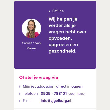
Offline
Wij helpen je
verder als je
vragen hebt over
opvoeden,
Carolien van
opgroeien en
Maren
gezondheid.
Of stel je vraag via
Mijn jeugddossier
direct inloggen
Telefoon
0525 - 788101
(9:00 –‍ 12:00)
E-mail
info@cjgelburg.nl