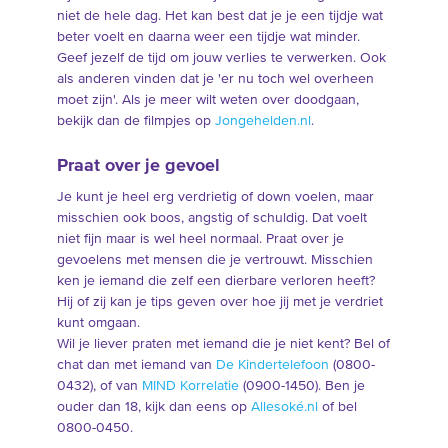
niet de hele dag. Het kan best dat je je een tijdje wat
beter voelt en daarna weer een tijdje wat minder.
Geef jezelf de tijd om jouw verlies te verwerken. Ook
als anderen vinden dat je 'er nu toch wel overheen
moet zijn'. Als je meer wilt weten over doodgaan,
bekijk dan de filmpjes op
Jongehelden.nl
.
Praat over je gevoel
Je kunt je heel erg verdrietig of down voelen, maar
misschien ook boos, angstig of schuldig. Dat voelt
niet fijn maar is wel heel normaal. Praat over je
gevoelens met mensen die je vertrouwt. Misschien
ken je iemand die zelf een dierbare verloren heeft?
Hij of zij kan je tips geven over hoe jij met je verdriet
kunt omgaan.
Wil je liever praten met iemand die je niet kent? Bel of
chat dan met iemand van
De Kindertelefoon
(0800-
0432), of van
MIND Korrelatie
(0900-1450). Ben je
ouder dan 18, kijk dan eens op
Allesoké.nl
of bel
0800-0450.